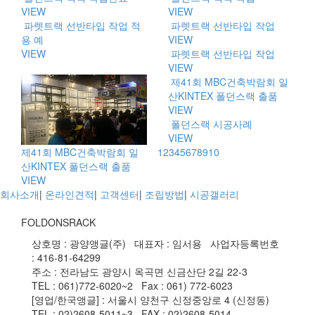
VIEW
VIEW
파렛트랙 선반타입 작업 적
파렛트랙 선반타입 작업
용 예
VIEW
VIEW
파렛트랙 선반타입 작업
VIEW
제41회 MBC건축박람회 일
산KINTEX 폴던스랙 출품
VIEW
폴던스랙 시공사례
VIEW
1
2
3
4
5
6
7
8
9
10
제41회 MBC건축박람회 일
산KINTEX 폴던스랙 출품
VIEW
회사소개
|
온라인견적
|
고객센터
|
조립방법
|
시공갤러리
FOLDONSRACK
상호명 : 광양앵글(주) 대표자 : 임서용 사업자등록번호
: 416-81-64299
주소 : 전라남도 광양시 옥곡면 신금산단 2길 22-3
TEL : 061)772-6020~2 Fax : 061) 772-6023
[영업/한국앵글] : 서울시 양천구 신정중앙로 4 (신정동)
TEL : 02)2608-5011~3 FAX : 02)2608-5014